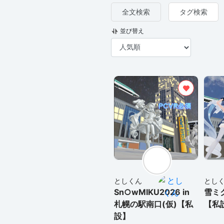
全文検索
タグ検索
並び替え
としくん
とし
Sn○wMIKU2026 in
雪ミク
札幌の駅南口(仮)【私
【私
設】