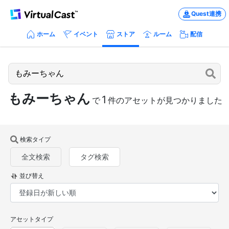
Quest連携
ホーム
イベント
ストア
ルーム
配信
もみーちゃん
1
で
件のアセットが見つかりました
検索タイプ
全文検索
タグ検索
並び替え
アセットタイプ