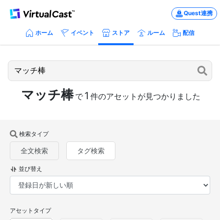
Quest連携
ホーム
イベント
ストア
ルーム
配信
マッチ棒
1
で
件のアセットが見つかりました
検索タイプ
全文検索
タグ検索
並び替え
アセットタイプ