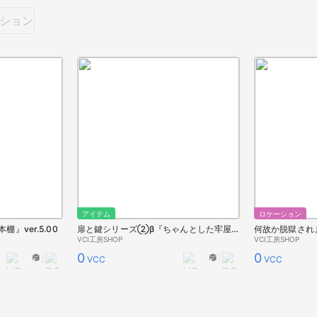
ション
アイテム
ロケーション
』ver.5.00
扉と鍵シリーズ②β『ちゃんとした牢屋』ver.5.00
何故か脱獄されまく
VCI工房SHOP
VCI工房SHOP
0
0
VCC
VCC