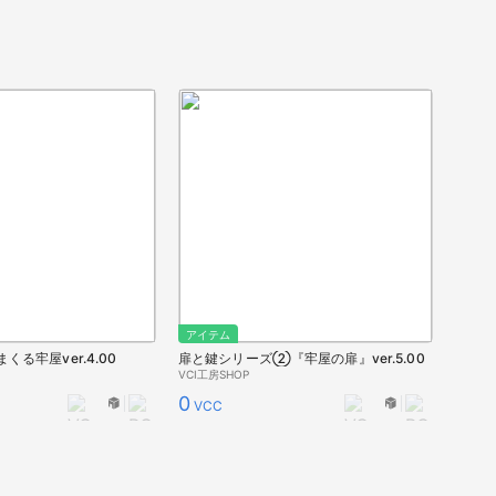
アイテム
る牢屋ver.4.00
扉と鍵シリーズ②『牢屋の扉』ver.5.00
VCI工房SHOP
0
VCC