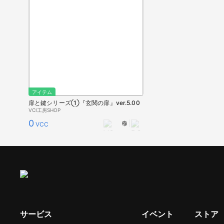
アイテム
扉と鍵シリーズ①『玄関の扉』ver.5.00
VCI工房SHOP
0
VCC
サービス
イベント
ストア