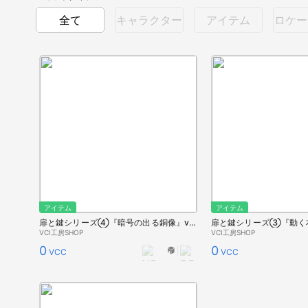
全て
キャラクター
アイテム
ロケー
アイテム
アイテム
扉と鍵シリーズ④『暗号の出る銅像』ver.5.00
扉と鍵シリーズ③『動く本棚
VCI工房SHOP
VCI工房SHOP
0
0
VCC
VCC