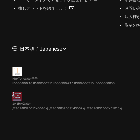
推しアセットを紹介しよう
お問い
法人様
取材の
NexTone許諾番号
ID000006710
ID000006711
ID000006712
ID000006713
ID000006835
JASRAC許諾
第9026852001Y45040号 第9026852002Y45037号 第9026852003Y31015号