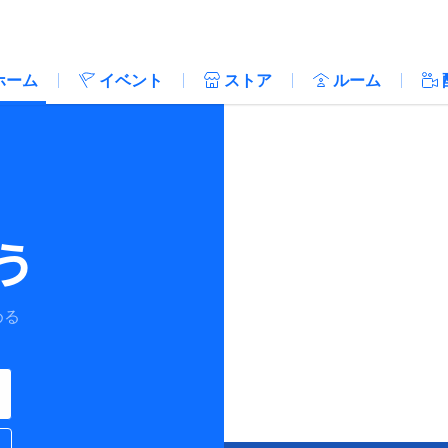
ホーム
イベント
ストア
ルーム
う
める
。