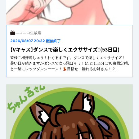
ニコニコ生放送
2026/08/07 20:32 配信終了
【Vキャス】ダンスで楽しくエクササイズ！(53日目)
皆様ご機嫌麗しゅう！れぐるすです。ダンスで楽しくエクササイズ！
暑い日が続きますがダンスで吹っ飛ばそう！(ただし当分は10曲固定)私
と一緒にレッツダンシーーン！💃目指せ！踊れるお姉さん！？
(*^▽^*)Ｘ → https://x.com/Se58gF1XCHLLtaqyoutube →
https://www.youtube.com/@user-sp6c