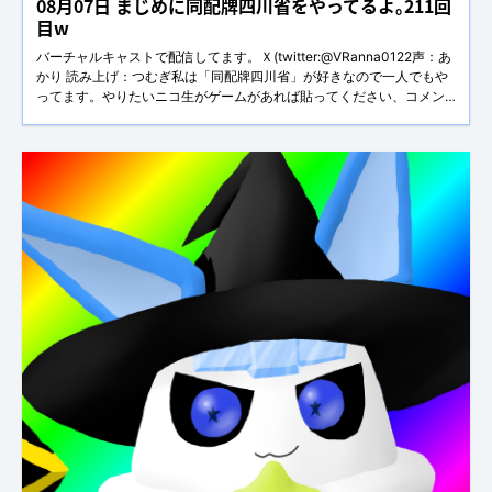
08月07日 まじめに同配牌四川省をやってるよ。211回
目w
バーチャルキャストで配信してます。Ｘ(twitter:@VRanna0122声：あ
かり 読み上げ：つむぎ私は「同配牌四川省」が好きなので一人でもや
ってます。やりたいニコ生がゲームがあれば貼ってください、コメン
トでも大丈夫です。注、必ずやるとは言ってません。