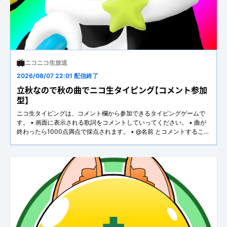
ニコニコ生放送
2026/08/07 22:01 配信終了
立秋なので秋の曲でニコ生タイピング【コメント参加
型】
ニコ生タイピングは、コメント欄から参加できるタイピングゲームで
す。 • 画面に表示される歌詞をコメントしていってください。 • 曲が
終わったら1000点満点で採点されます。 • @名前 とコメントすること
で、名前を設定・変更できます。 (失敗例: 参加@名前) ※名前を設定し
なくても採点は可能 【その他細かい採点規則】 • 英数字は大文字小文
字・全角半角無視。 • 空白から空白まで全部をひらがなの読み仮名 (英
字は英字のまま) で入力した場合、正しく入力した場合よりも点数は低
く