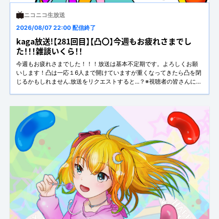
ニコニコ生放送
2026/08/07 22:00 配信終了
kaga放送!【281回目】【凸〇】今週もお疲れさまでし
た！！！雑談いくら！！
今週もお疲れさまでした！！！放送は基本不定期です。よろしくお願
いします！凸は一応１6人まで開けていますが重くなってきたら凸を閉
じるかもしれません.放送をリクエストすると...？※視聴者の皆さんにお
願い今後はもぐもぐの前に僕自身ではなくいくら、いくら丼、尻尾を
付けてください。Twitter（https://twitter.com/VC_kagasi）vprof.me(