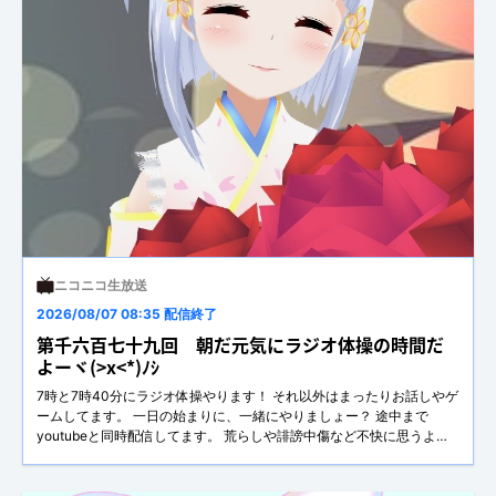
ニコニコ生放送
2026/08/07 08:35 配信終了
第千六百七十九回 朝だ元気にラジオ体操の時間だ
よーヾ(>x<*)ﾉｼ
7時と7時40分にラジオ体操やります！ それ以外はまったりお話しやゲ
ームしてます。 一日の始まりに、一緒にやりましょー？ 途中まで
youtubeと同時配信してます。 荒らしや誹謗中傷など不快に思うよう
なコメントはお控えください。お借りしてるもの：配信者のためのコ
メントアプリ「わんコメ」https://onecomme.com