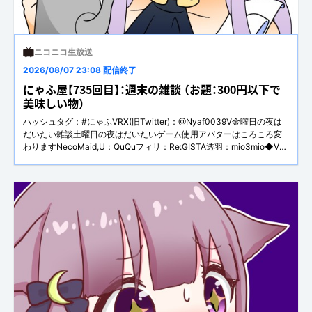
ニコニコ生放送
2026/08/07 23:08 配信終了
にゃふ屋【735回目】：週末の雑談 （お題：300円以下で
美味しい物）
ハッシュタグ：#にゃふVRX(旧Twitter)：@Nyaf0039V金曜日の夜は
だいたい雑談土曜日の夜はだいたいゲーム使用アバターはころころ変
わりますNecoMaid,U：QuQuフィリ：Re:GISTA透羽：mio3mio◆VCI
とVRMの動画はこちら：ニコニコ動画
https://www.nicovideo.jp/series/185860