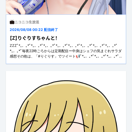
ニコニコ生放送
2026/08/08 00:22 配信終了
【Z】りぐりすちゃんと！
ZZZﾟ*｡，｡*ﾟ*｡，｡*ﾟ*｡，｡*ﾟ*｡，｡*ﾟ*｡，｡*ﾟ*｡，｡*ﾟ*｡，｡*ﾟ*｡，｡*ﾟ
*｡，｡*ﾟ毎夜22時ごろからは定期配信ー中身はシェフの気まぐれサラダ
感想その他は、「#りぐりす」でツイート📢ﾟ*｡，｡*ﾟ*｡，｡*ﾟ*｡，｡*ﾟ
*｡，｡*ﾟ*｡，｡*