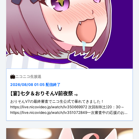
ニコニコ生放送
2026/08/08 01:05 配信終了
【宴】七夕＆おりそんV前夜祭 .。
おりそんV7の最終審査でニコ生公式で暴れてきました！
https://live.nicovideo.jp/watch/lv350669972 次回8/8(土)20：30～
https://live.nicovideo.jp/watch/lv351072849一次審査中の応援のお礼
(無料で見れます！)https://manyannya-
ex.fanbox.cc/manage/posts/12288562アー