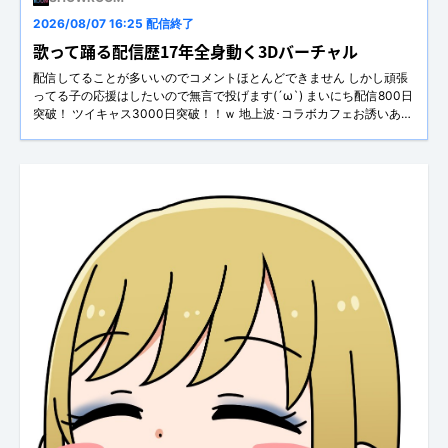
2026/08/07 16:25 配信終了
歌って踊る配信歴17年全身動く3Dバーチャル
配信してることが多いいのでコメントほとんどできません しかし頑張
ってる子の応援はしたいので無言で投げます(´ω`) まいにち配信800日
突破！ ツイキャス3000日突破！！ｗ 地上波･コラボカフェお誘いあり
がとうございます!(´▽｀) ネット記事掲載アリ
（https://media.muevo.jp/articles/9159） 普段は運営さんや事務所さ
んのアドバイスしたり色んなことやっています(´ω`) 今年は案件は難し
いかもしれませんが配信者様運営様事務所様のご相談にはのります