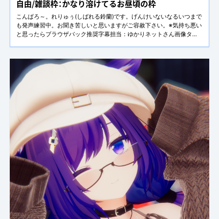
自由/雑談枠：かなり溶けてるお昼頃の枠
こんぱろ～。れりゅぅ(しばれる鈴蘭)です。げんけいないなるいつまで
も発声練習中。お聞き苦しいと思いますがご容赦下さい。※気持ち悪い
と思ったらブラウザバック推奨字幕担当：ゆかりネットさん画像タ
グ：#れりゅなびX(旧Twitter)：@sibareru_s(
https://twitter.com/sibareru_s )discord鯖(マグロ漁船)：
https://discord.gg/DZYKHyP