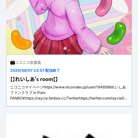
ニコニコ生放送
2026/08/07 23:57 配信終了
【】れいしあ's room【】
ニコニコマイページhttps://www.nicovideo.jp/user/1646566れいしあ
ファンクラブ in Pixiv
FANBOXhttps://raycia.fanbox.cc/Twitterhttps://twitter.com/raycia04
欲しいもの
https://www.amazon.co.jp/hz/wishlist/ls/16KGQ6X3UD8G?