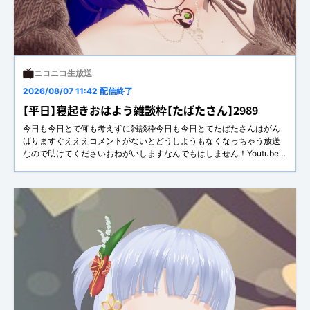
ニコニコ生放送
2026/08/07 11:42 配信終了
【平日】寝起きおはよう雑談枠【たばたさん】2989
今日も今日とて何も考えずに雑談枠今日も今日とてたばたさんはがん
ばりますぐえええコメントがないとどうしようもなくなっちゃう放送
なので助けてくださいおねがいしますなんでもはしません！Youtube⇒
https://youtube.com/@nico_tabata_vr_streamerFantia⇒
https://fantia.jp/fanclubs/484251