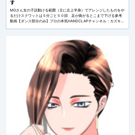
す
MGさん女の子説動ける範囲（主に左上半身）でアレンジしたものをや
るだけスクワットは５分ごと５０回 足が曲がるとこまで下げる参考
動画【ダンス部分のみ】プロの本気HANDCLAPチャンネル：カズキの
タネ さんttps://www.youtube.com/watch?v=AiFGSX0La7Yコメント
効果音https://docs.google.com/spr