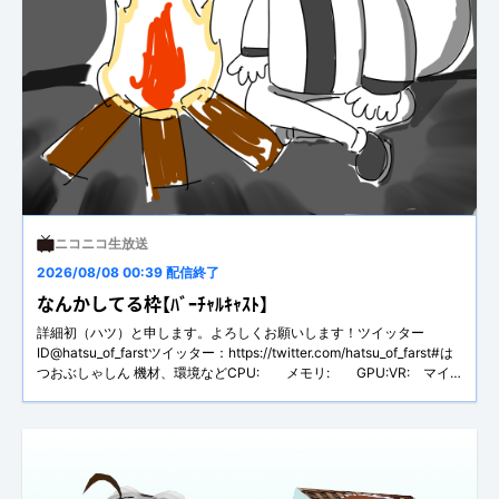
ニコニコ生放送
2026/08/08 00:39 配信終了
なんかしてる枠【ﾊﾞｰﾁｬﾙｷｬｽﾄ】
詳細初（ハツ）と申します。よろしくお願いします！ツイッター
ID@hatsu_of_farstツイッター：https://twitter.com/hatsu_of_farst#は
つおぶしゃしん 機材、環境などCPU: メモリ: GPU:VR: マイ
ク：トラッカー：腰、両足（計3個,6点トラッキング）