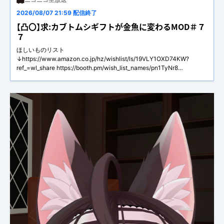
2026/08/07 21:59 配信終了
【凸〇】求:カブトムシギフトが金魚に変わるMOD＃７
７
ほしいものリスト
↓https://www.amazon.co.jp/hz/wishlist/ls/19VLY1OXD74KW?
ref_=wl_share https://booth.pm/wish_list_names/pn1TyNr8
https://www.amazon.jp/hz/wishlist/ls/280VOPV6ERNMP?
ref_=wl_share ツイッター → @takuto_kuroitoデ