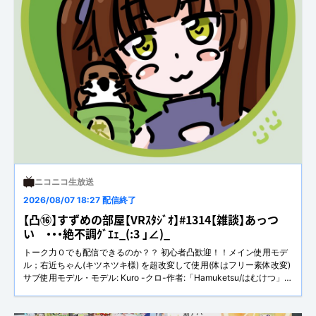
ニコニコ生放送
2026/08/07 18:27 配信終了
【凸⑯】すずめの部屋【VRｽﾀｼﾞｵ】#1314【雑談】あっつ
い ・・・絶不調ｸﾞｴｪ_(:3 」∠)_
トーク力０でも配信できるのか？？ 初心者凸歓迎！！メイン使用モデ
ル；右近ちゃん(キツネツキ様) を超改変して使用(体はフリー素体改変)
サブ使用モデル・モデル: Kuro -クロ-作者:「Hamuketsu/はむけつ」
©Sisters! 様https://sisters.booth.pm/items/4393845・モデル: キプフ
ェル Kipfel作者:もち山金魚 様https://mu