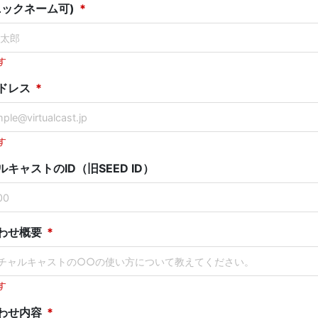
ニックネーム可)
す
ドレス
す
キャストのID（旧SEED ID）
わせ概要
す
わせ内容