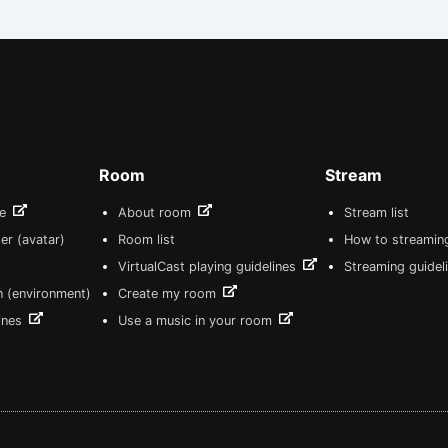
Room
Stream
re
About room
Stream list
er (avatar)
Room list
How to streamin
VirtualCast playing guidelines
Streaming guidel
n (environment)
Create my room
lines
Use a music in your room