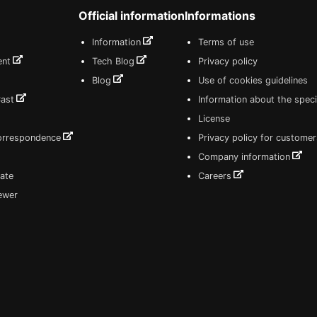
Official information
Informations
Information
Terms of use
ent
Tech Blog
Privacy policy
Blog
Use of cookies guidelines
Cast
Information about the speci
License
correspondence
Privacy policy for customer
Company information
ate
Careers
iewer