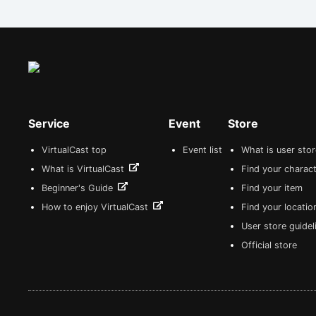
Service
Event
Store
VirtualCast top
Event list
What is user sto
What is VirtualCast
Find your charact
Beginner's Guide
Find your item
How to enjoy VirtualCast
Find your locatio
User store guide
Official store