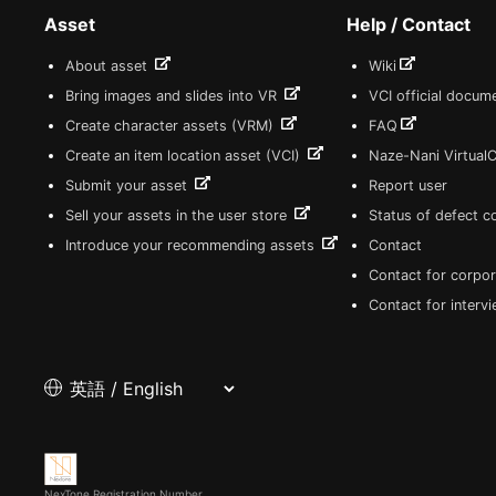
Asset
Help / Contact
About asset
Wiki
Bring images and slides into VR
VCI official docum
Create character assets (VRM)
FAQ
Create an item location asset (VCI)
Naze-Nani Virtual
Submit your asset
Report user
Sell your assets in the user store
Status of defect 
Introduce your recommending assets
Contact
Contact for corpor
Contact for interv
NexTone Registration Number