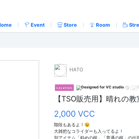
Home
Event
Store
Room
Str
HATO
Location
【TSO販売用】晴れの教
2,000 VCC
階段もあるよ！😉
大雑把なコライダーも入ってるよ！
別アイテム「斜めの桜」「普通の桜」の出