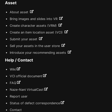
Asset
About asset
Bring images and slides into VR
Create character assets (VRM)
Create an item location asset (VCI)
Submit your asset
Sell your assets in the user store
Introduce your recommending assets
Help / Contact
Wiki
VCI official document
FAQ
Naze-Nani VirtualCast
Report user
Status of defect correspondence
Contact