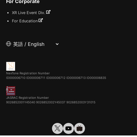
For Corporate
XR Live Event Div.
For Education
NexTone Registration Number
ID000006710
ID000006711
ID000006712
ID000006713
ID000006835
JASRAC Registration Number
9026852001Y45040 9026852002Y45037 9026852003Y31015