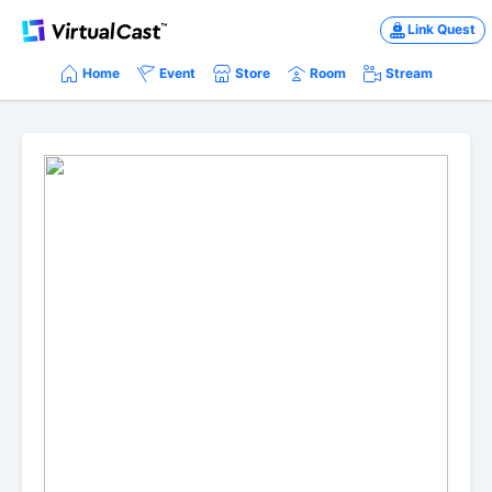
Link Quest
Home
Event
Store
Room
Stream