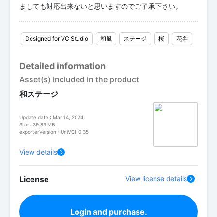
ましても対応出来ないと思いますのでご了承下さい。
Designed for VC Studio
和風
ステージ
桜
花弁
Detailed information
Asset(s) included in the product
和ステージ
Update date : Mar 14, 2024
Size : 39.83 MB
exporterVersion : UniVCI-0.35
View details
License
View license details
Login and purchase.