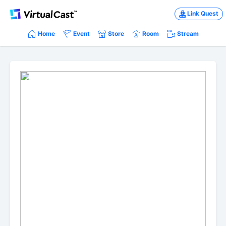
Link Quest
Home
Event
Store
Room
Stream