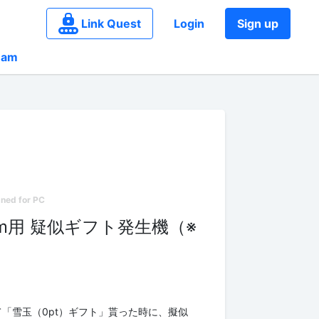
Link Quest
Login
Sign up
eam
om用 疑似ギフト発生機（※
て「雪玉（0pt）ギフト」貰った時に、擬似