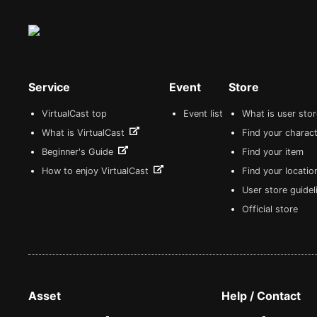
Service
Event
Store
VirtualCast top
Event list
What is user sto
What is VirtualCast
Find your charact
Beginner's Guide
Find your item
How to enjoy VirtualCast
Find your locatio
User store guide
Official store
Asset
Help / Contact