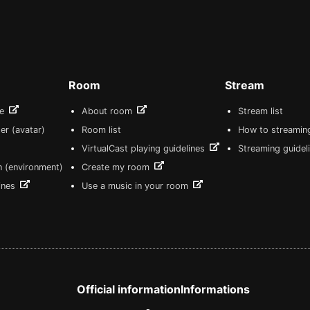
Room
Stream
re
About room
Stream list
er (avatar)
Room list
How to streamin
VirtualCast playing guidelines
Streaming guidel
n (environment)
Create my room
lines
Use a music in your room
Official information
Informations