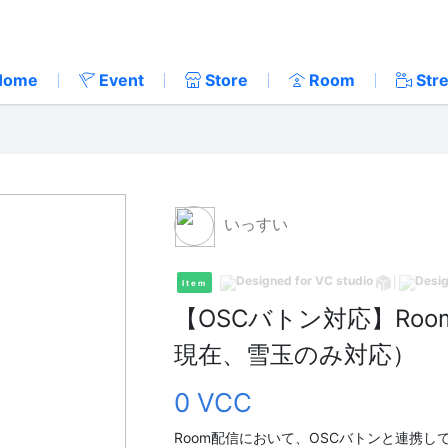
Home
Event
Store
Room
Str
いっすい
Item
【OSCバトン対応】Ro
現在、雪玉のみ対応）
0 VCC
Room配信において、OSCバトンと連携し