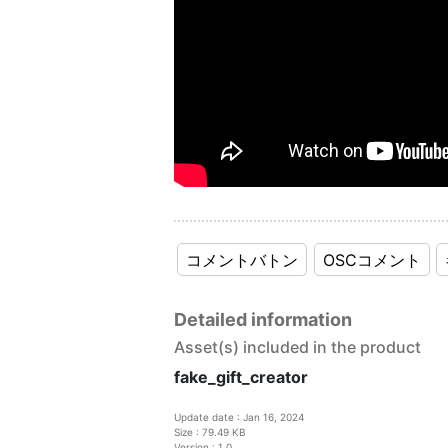
コメントバトン
OSCコメント
Detailed information
Asset(s) included in the product
fake_gift_creator
Update date : Jan 16, 2024
Size : 79.49 KB
Version : 1.0