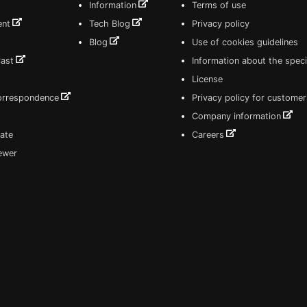
Information
Terms of use
ent
Tech Blog
Privacy policy
Blog
Use of cookies guidelines
Cast
Information about the speci
License
correspondence
Privacy policy for customer
Company information
ate
Careers
iewer