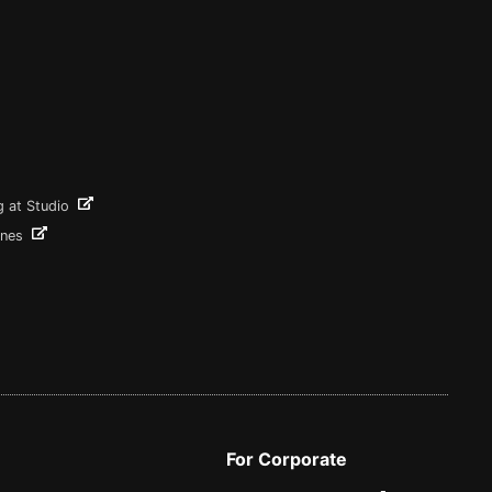
g at Studio
ines
For Corporate