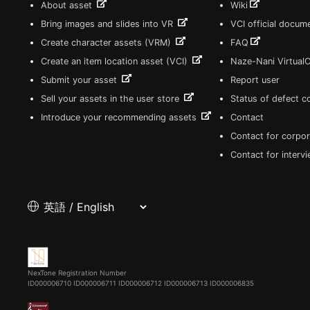
About asset
Wiki
Bring images and slides into VR
VCI official docum
Create character assets (VRM)
FAQ
Create an item location asset (VCI)
Naze-Nani Virtual
Submit your asset
Report user
Sell your assets in the user store
Status of defect 
Introduce your recommending assets
Contact
Contact for corpor
Contact for interv
NexTone Registration Number
ID000006710
ID000006711
ID000006712
ID000006713
ID000006835