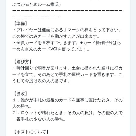
ぶつかるためルーム推奨）
ーーーーーーーーーーーーーーーーーーーーーーーーーー
ーーーーーーーーーーー
【準備】
・プレイヤーは側面にある手マークの棒をとって下さい。
この棒でのみカードを動かすことが出来ます。
・全員カードを５枚ずつ引きます。※カード操作部分はら
ーめんさんのカードVCIを使っています。
【遊び方】
・時計回りで順番が回ります。土台に描かれた通りに壁カ
ードを立て、そのあとで手札の屋根カードを置きます。こ
うして今度は次の人の番です。
【勝敗】
１．誰かが手札の最後のカードを無事に置けたとき、その
人の勝ち。
２．ロケットが壊れたとき、その人の負け。その他の人で
一番手札の少ない人の勝ち。
【ホストについて】