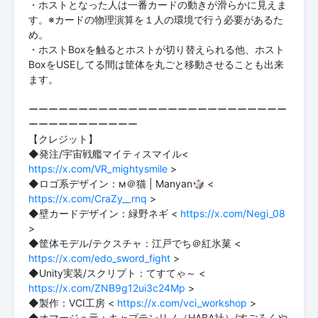
・ホストとなった人は一番カードの動きが滑らかに見えま
す。※カードの物理演算を１人の環境で行う必要があるた
め。
・ホストBoxを触るとホストが切り替えられる他、ホスト
BoxをUSEしてる間は筐体を丸ごと移動させることも出来
ます。
ーーーーーーーーーーーーーーーーーーーーーーーーーー
ーーーーーーーーーーー
【クレジット】
◆発注/宇宙戦艦マイティスマイル<
https://x.com/VR_mightysmile
>
◆ロゴ系デザイン：м＠猫 | Manyan🎲 <
https://x.com/CraZy__rnq
>
◆壁カードデザイン：緑野ネギ <
https://x.com/Negi_08
>
◆筐体モデル/テクスチャ：江戸でち＠紅氷菓 <
https://x.com/edo_sword_fight
>
◆Unity実装/スクリプト：てすてゃ～ <
https://x.com/ZNB9g12ui3c24Mp
>
◆製作：VCI工房 <
https://x.com/vci_workshop
>