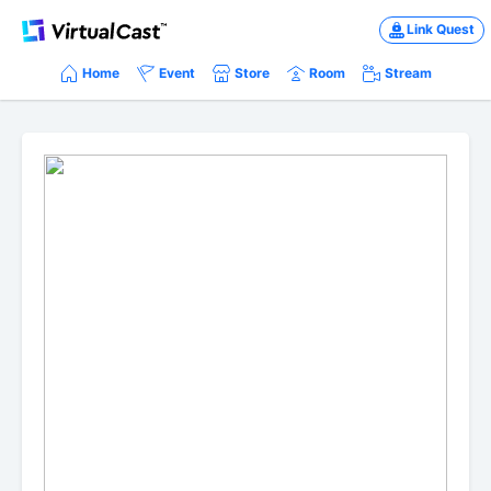
Link Quest
Home
Event
Store
Room
Stream