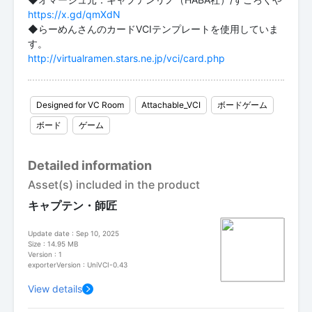
https://x.gd/qmXdN
◆らーめんさんのカードVCIテンプレートを使用していま
http://virtualramen.stars.ne.jp/vci/card.php
Designed for VC Room
Attachable_VCI
ボードゲーム
ボード
ゲーム
Detailed information
Asset(s) included in the product
キャプテン・師匠
Update date : Sep 10, 2025
Size : 14.95 MB
Version : 1
exporterVersion : UniVCI-0.43
View details