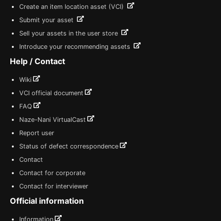
Create an item location asset (VCI)
Submit your asset
Sell your assets in the user store
Introduce your recommending assets
Help / Contact
Wiki
VCI official document
FAQ
Naze-Nani VirtualCast
Report user
Status of defect correspondence
Contact
Contact for corporate
Contact for interviewer
Official information
Information