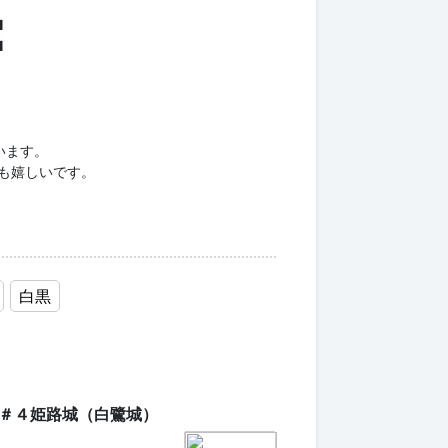
■
■
います。
白黒
＃４姫路城（白鷺城）