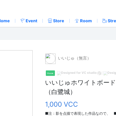
Home
Event
Store
Room
Str
いいじゅ（無言）
Item
いいじゅホワイトボード
（白鷺城）
1,000 VCC
■注：影を点描で表現した作品なので、 