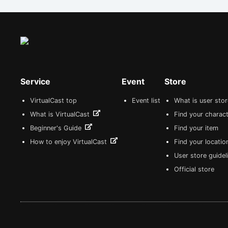
Service
Event
Store
VirtualCast top
Event list
What is user sto
What is VirtualCast
Find your charact
Beginner's Guide
Find your item
How to enjoy VirtualCast
Find your locatio
User store guide
Official store