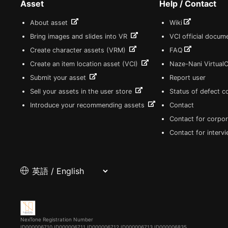
Asset
Help / Contact
About asset
Wiki
Bring images and slides into VR
VCI official docum
Create character assets (VRM)
FAQ
Create an item location asset (VCI)
Naze-Nani Virtual
Submit your asset
Report user
Sell your assets in the user store
Status of defect 
Introduce your recommending assets
Contact
Contact for corpor
Contact for interv
NexTone Registration Number
ID000006710
ID000006711
ID000006712
ID000006713
ID000006835