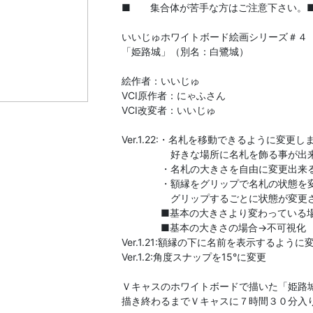
■ 集合体が苦手な方はご注意下さい。
いいじゅホワイトボード絵画シリーズ＃４
「姫路城」（別名：白鷺城）
絵作者：いいじゅ
VCI原作者：にゃふさん
VCI改変者：いいじゅ
Ver.1.22:・名札を移動できるように変更
好きな場所に名札を飾る事が出来る
・名札の大きさを自由に変更出来る
・額縁をグリップで名札の状態を変更
グリップするごとに状態が変更さ
■基本の大きさより変わっている場
■基本の大きさの場合→不可視化
Ver.1.21:額縁の下に名前を表示するよう
Ver.1.2:角度スナップを15°に変更
Ｖキャスのホワイトボードで描いた「姫路
描き終わるまでＶキャスに７時間３０分入