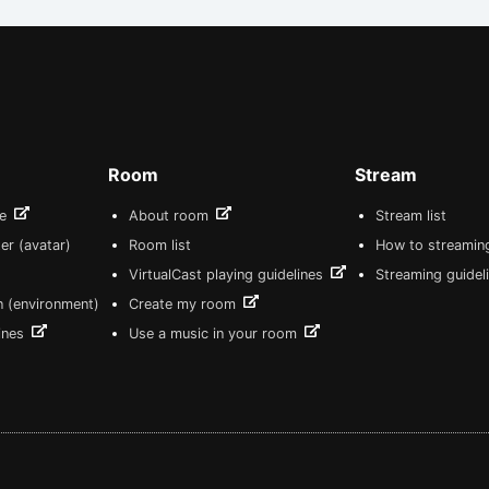
Room
Stream
re
About room
Stream list
er (avatar)
Room list
How to streamin
VirtualCast playing guidelines
Streaming guidel
n (environment)
Create my room
lines
Use a music in your room