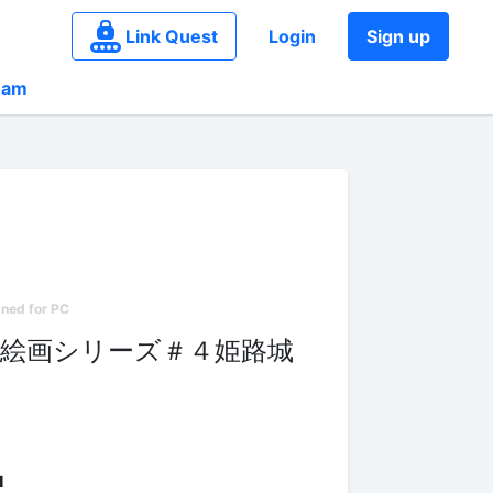
Link Quest
Login
Sign up
eam
絵画シリーズ＃４姫路城
■