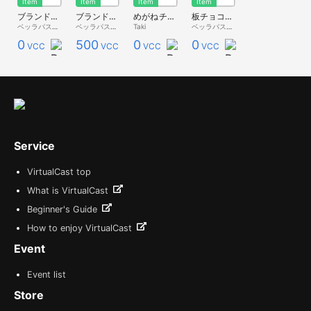
Item
Item
Item
Item
ブランドチョコレート 2x2【バレンタイン・ベッライート】
ブランドチョコレート 4x6【バレンタイン・ベッライート】
めがねチョコ Glasses Chocolate
板チョコ≪デコキャス シリーズ第７弾≫
ベッラパスタ - 無料配布 -
ベッラパスタ - Premium Store -
Taki
ベッラパスタ - 無料配布 -
0
500
0
0
VCC
VCC
VCC
VCC
Service
VirtualCast top
What is VirtualCast
Beginner's Guide
How to enjoy VirtualCast
Event
Event list
Store