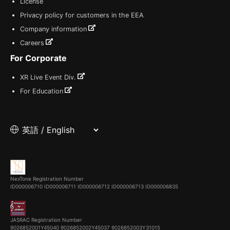
License
Privacy policy for customers in the EEA
Company information
Careers
For Corporate
XR Live Event Div.
For Education
NexTone Registration Number
ID000006710
ID000006711
ID000006712
ID000006713
ID000006835
JASRAC Registration Number
9026852001Y45040 9026852002Y45037 9026852003Y31015