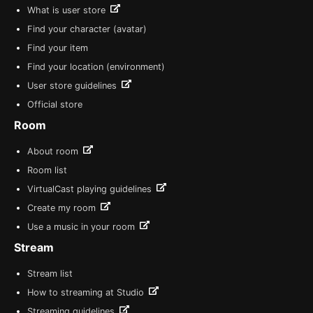
What is user store
Find your character (avatar)
Find your item
Find your location (environment)
User store guidelines
Official store
Room
About room
Room list
VirtualCast playing guidelines
Create my room
Use a music in your room
Stream
Stream list
How to streaming at Studio
Streaming guidelines