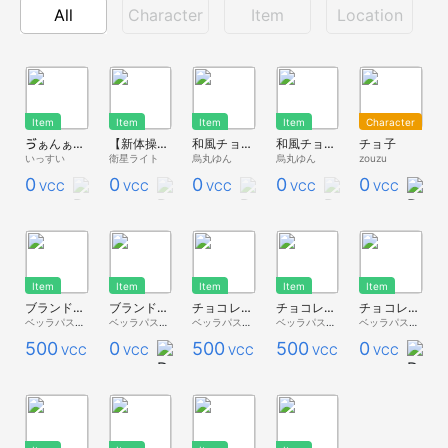
All
Character
Item
Location
Item
Item
Item
Item
Character
ゔぁんぁれんたいちょこ
【新体操、ダンス用 】 チョコリボン
和風チョコレート8個入り
和風チョコレート 4個入り
チョ子
いっすい
衛星ライト
烏丸ゆん
烏丸ゆん
zouzu
0
0
0
0
0
VCC
VCC
VCC
VCC
VCC
Item
Item
Item
Item
Item
ブランドチョコレート白 4x6【バレンタイン・ベッライート】
ブランドチョコレート白 2x2【ホワイトデー・ベッライート】
チョコレートケーキ・ハート【バレンタイン・ベッライート】
チョコレートケーキ・ホール【バレンタイン・ベッライート】
チョコレートケーキ【バレンタイン・ベッライート】
ベッラパスタ - Premium Store -
ベッラパスタ - 無料配布 -
ベッラパスタ - Premium Store -
ベッラパスタ - Premium Store -
ベッラパスタ - 無料配布 -
500
0
500
500
0
VCC
VCC
VCC
VCC
VCC