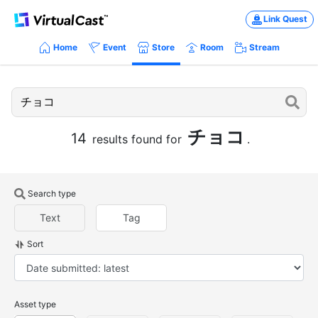
Link Quest
Home
Event
Store
Room
Stream
チョコ
14
results found for
.
Search type
Text
Tag
Sort
Asset type