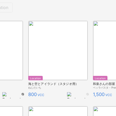
tion
Location
Location
海と空とアイランド（スタジオ用）
和泉さんの部屋
ねじだいち
ベッラパスタ - Premi
800
1,500
VCC
VCC