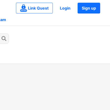
Link Quest
Login
Sign up
eam