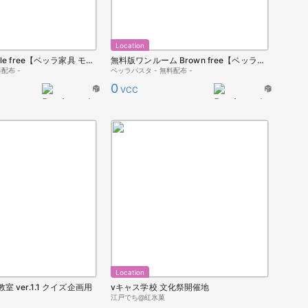
Location
ワンルーム Maple free【ベッラ家具 モデルルーム】
無料版ワンルーム Brown free【ベッラ家具 モデルルーム】
配布 -
ベッラパスタ - 無料配布 -
0
VCC
Location
 ver.1.1 クイズ企画用
vキャス学校 文化祭開催地
江戸でち@紅氷菓