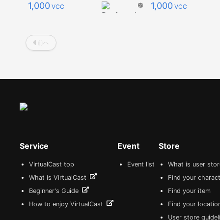
1,000
1,000
VCC
VCC
前へ
Service
Event
Store
VirtualCast top
Event list
What is user sto
What is VirtualCast
Find your charact
Beginner's Guide
Find your item
How to enjoy VirtualCast
Find your locatio
User store guide