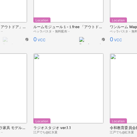
Location
Location
ルームモジュール１-１ 「アウトドア」【ベッラ住宅】
ルームモジュール１-１free 「アウトドア」【ベッラ住宅】
 -
ベッラパスタ - 無料配布 -
ベッラパスタ - 無料
0
0
VCC
VCC
Location
Location
ワンルーム Brown【ベッラ家具 モデルルーム】
ラジオスタジオ ver.1.1
令和教育委員会教室
 -
江戸でち@紅氷菓
江戸でち@紅氷菓