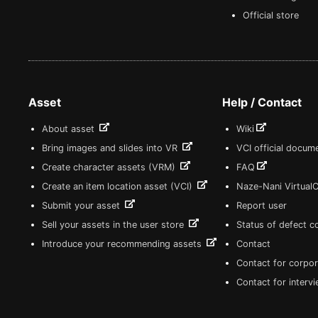
Official store
Asset
Help / Contact
About asset
Wiki
Bring images and slides into VR
VCI official docum
Create character assets (VRM)
FAQ
Create an item location asset (VCI)
Naze-Nani Virtual
Submit your asset
Report user
Sell your assets in the user store
Status of defect 
Introduce your recommending assets
Contact
Contact for corpor
Contact for interv