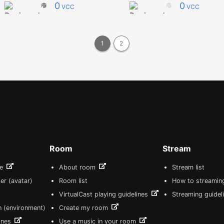
0
0
VCC
VCC
1
2
Room
Stream
re
About room
Stream list
er (avatar)
Room list
How to streamin
VirtualCast playing guidelines
Streaming guidel
n (environment)
Create my room
lines
Use a music in your room