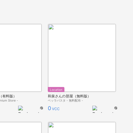
Location
（有料版）
和泉さんの部屋（無料版）
um Store -
ベッラパスタ - 無料配布 -
0
VCC