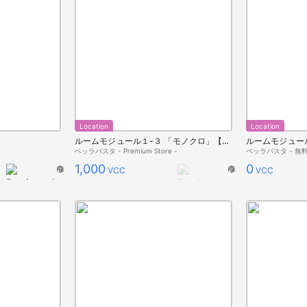
Location
Location
ルームモジュール１-３ 「モノクロ」【ベッラ住宅】
ベッラパスタ - Premium Store -
ベッラパスタ - 無料
1,000
0
VCC
VCC