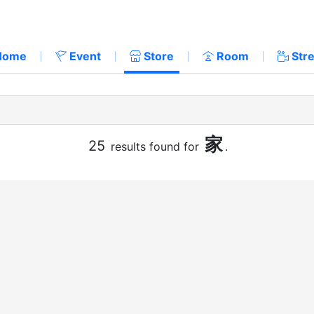
Home
Event
Store
Room
Str
家
25
results found for
.