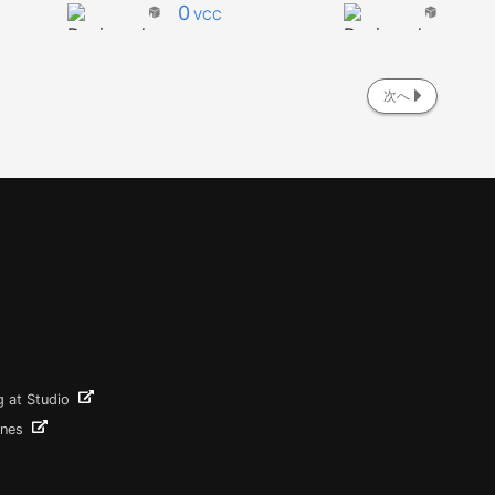
0
VCC
次へ
g at Studio
ines