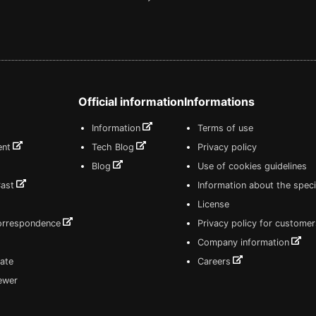
Official information
Informations
Information
Terms of use
ent
Tech Blog
Privacy policy
Blog
Use of cookies guidelines
Cast
Information about the speci
License
correspondence
Privacy policy for customer
Company information
ate
Careers
iewer