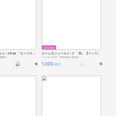
Location
ルームモジュール１-３free 「モノクロ」【ベッラ住宅】
ルームモジュール１-２ 「和」【ベッラ住宅】
配布 -
ベッラパスタ - Premium Store -
1,000
VCC