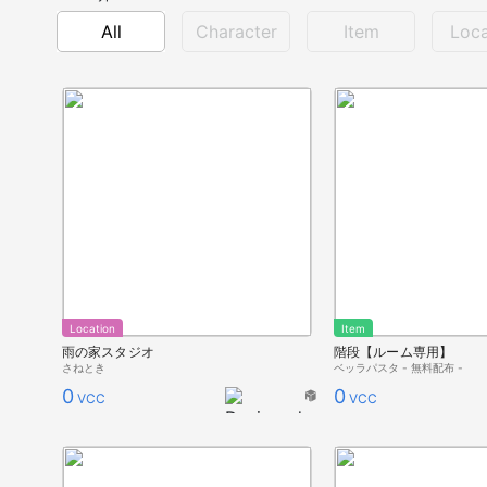
All
Character
Item
Loca
Location
Item
雨の家スタジオ
階段【ルーム専用】
さねとき
ベッラパスタ - 無料配布 -
0
0
VCC
VCC