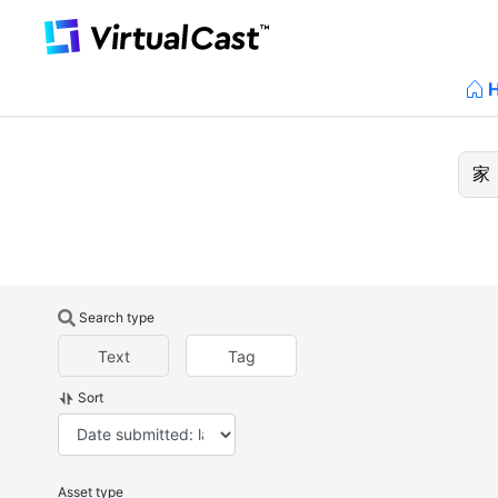
Search type
Text
Tag
Sort
Asset type