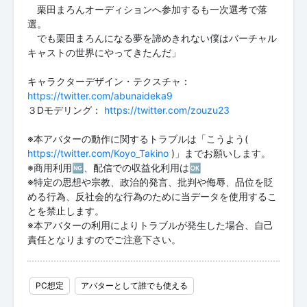
栗田まろんオーディションへ参加するも一次選考で落
選。
でも栗田まろんになる夢を諦めきれない僕はバーチャル
キャストの世界にやってきたんだ」
キャラクターデザイン・テクスチャ：
https://twitter.com/abunaideka9
３Dモデリング：
https://twitter.com/zouzu23
※本アバターの動作に関するトラブルは「こうよう(
https://twitter.com/Koyo_Takino
)」までお願いします。
※商用利用🆖、配信での収益化利用は🆗
※特定の思想や宗教、政治的発言、批判や侮辱、品位を貶
める行為、反社会的な行為のために当データを使用するこ
とを禁止します。
※本アバターの利用によりトラブルが発生した場合、自己
責任となりますのでご注意下さい。
PC想定
アバターとして誰でも使える