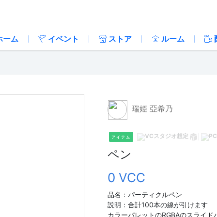
ホーム
イベント
ストア
ルーム
瑞姫 亞希乃
アイテム
ペン
0 VCC
品名：パーティクルペン
説明：合計100本の線が引けます
カラーパレットのRGBAのスライ