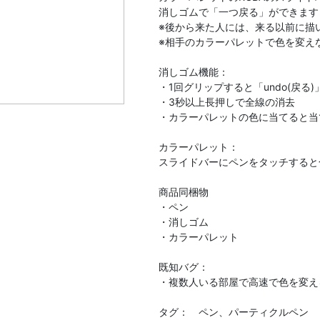
消しゴムで「一つ戻る」ができます
※後から来た人には、来る以前に描
※相手のカラーパレットで色を変え
消しゴム機能：
・1回グリップすると「undo(戻る
・3秒以上長押しで全線の消去
・カラーパレットの色に当てると当
カラーパレット：
スライドバーにペンをタッチすると
商品同梱物
・ペン
・消しゴム
・カラーパレット
既知バグ：
・複数人いる部屋で高速で色を変え
タグ： ペン、パーティクルペン