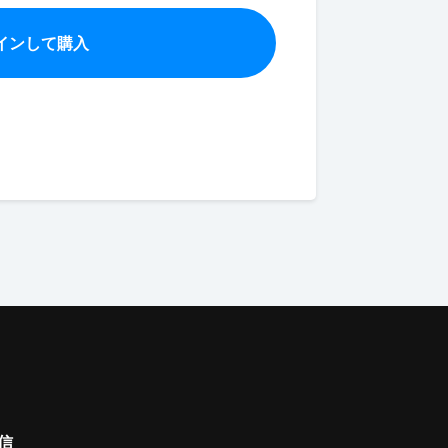
インして購入
信