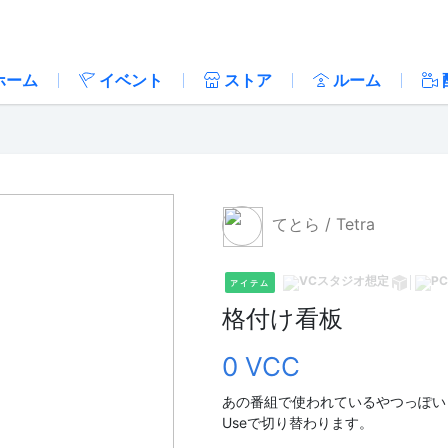
ホーム
イベント
ストア
ルーム
てとら / Tetra
アイテム
格付け看板
0 VCC
あの番組で使われているやつっぽい
Useで切り替わります。