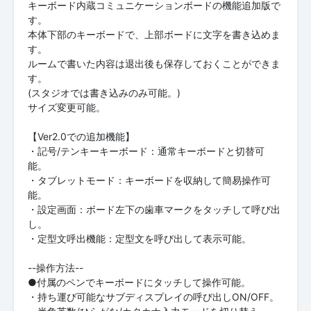
キーボード内蔵コミュニケーションボードの機能追加版で
す。
本体下部のキーボードで、上部ボードに文字を書き込めま
す。
ルームで書いた内容は退出後も保存しておくことができま
す。
(スタジオでは書き込みのみ可能。)
サイズ変更可能。
【Ver2.0での追加機能】
・記号/テンキーキーボード：通常キーボードと切替可
能。
・タブレットモード：キーボードを収納して簡易操作可
能。
・設定画面：ボード左下の歯車マークをタッチして呼び出
し。
・定型文呼出機能：定型文を呼び出して表示可能。
--操作方法--
●付属のペンでキーボードにタッチして操作可能。
・持ち運び可能なサブディスプレイの呼び出しON/OFF。