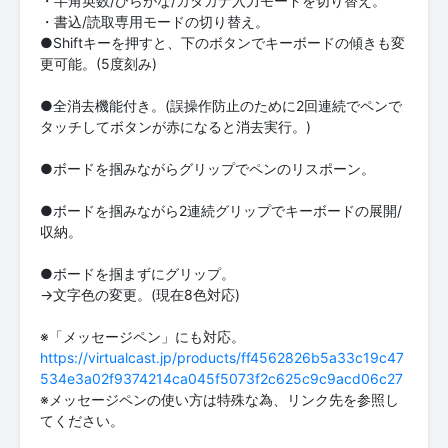
・半角英数/ひらがな/カタカナ入力モードを切り替え。
・書込/読取専用モードの切り替え。
●Shiftキーを押すと、下のボタンでキーボードの傾きも変
更可能。(5度刻み)
●全消去機能付き。(誤操作防止のために2回連続でペンで
タッチしてボタンが赤になると消去実行。)
●ボードを掴みながらグリップでペンのリスポーン。
●ボードを掴みながら2連続グリップでキーボードの展開/
収納。
●ボードを掴まずにグリップ。
→文字色の変更。(現在8色対応)
https://virtualcast.jp/products/ff4562826b5a33c19c47
534e3a02f9374214ca045f5073f2c625c9c9acd06c27
※メッセージペンの使い方は特殊な為、リンク先を参照し
てください。