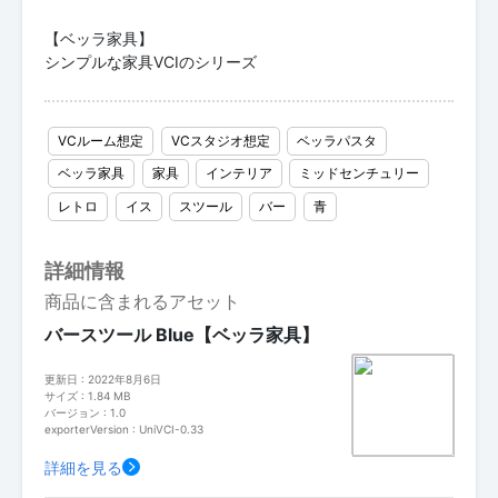
【ベッラ家具】
シンプルな家具VCIのシリーズ
VCルーム想定
VCスタジオ想定
ベッラパスタ
ベッラ家具
家具
インテリア
ミッドセンチュリー
レトロ
イス
スツール
バー
青
詳細情報
商品に含まれるアセット
バースツール Blue【ベッラ家具】
更新日 : 2022年8月6日
サイズ : 1.84 MB
バージョン : 1.0
exporterVersion : UniVCI-0.33
詳細を見る