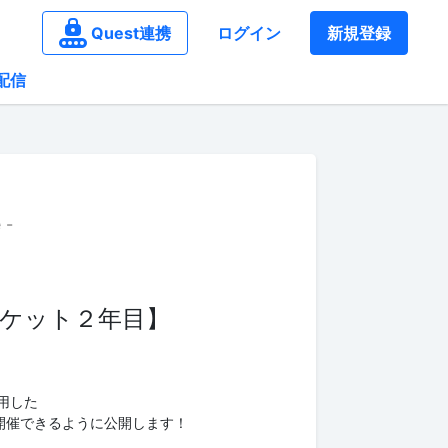
Quest連携
ログイン
新規登録
配信
 -
ケット２年目】
用した
開催できるように公開します！