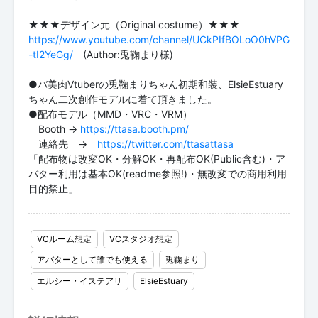
https://www.youtube.com/channel/UCkPIfBOLoO0hVPG
-tI2YeGg/
(Author:兎鞠まり様)
●バ美肉Vtuberの兎鞠まりちゃん初期和装、ElsieEstuary
ちゃん二次創作モデルに着て頂きました。
●配布モデル（MMD・VRC・VRM）
Booth ->
https://ttasa.booth.pm/
連絡先 ->
https://twitter.com/ttasattasa
「配布物は改変OK・分解OK・再配布OK(Public含む)・ア
バター利用は基本OK(readme参照!)・無改変での商用利用
目的禁止」
VCルーム想定
VCスタジオ想定
アバターとして誰でも使える
兎鞠まり
エルシー・イステアリ
ElsieEstuary