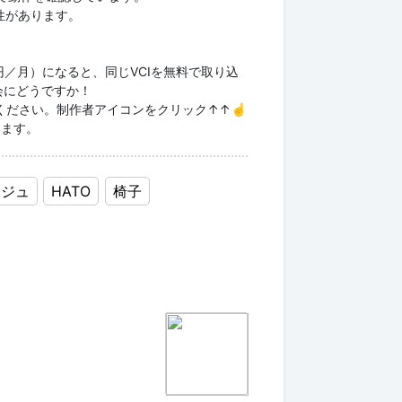
性があります。
00円／月）になると、同じVCIを無料で取り込
会にどうですか！
ください。制作者アイコンをクリック↑↑☝
ります。
ージュ
HATO
椅子