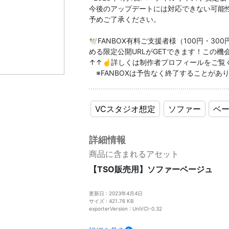
今後のアップデートには対応できない可能
予めご了承ください。
🕊FANBOX有料ご支援者様（100円・3
める限定公開URLがGETできます！この機
↑↑☝詳しくは制作者プロフィールをご覧
※FANBOXは予告なく終了することがあ
VCスタジオ想定
ソファー
ベ
詳細情報
商品に含まれるアセット
【TSO販売用】ソファーベージュ
更新日 : 2023年4月4日
サイズ : 421.76 KB
exporterVersion : UniVCI-0.32