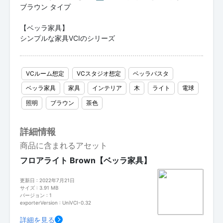
ブラウン タイプ
【ベッラ家具】
シンプルな家具VCIのシリーズ
VCルーム想定
VCスタジオ想定
ベッラパスタ
ベッラ家具
家具
インテリア
木
ライト
電球
照明
ブラウン
茶色
詳細情報
商品に含まれるアセット
フロアライト Brown【ベッラ家具】
更新日 : 2022年7月21日
サイズ : 3.91 MB
バージョン : 1
exporterVersion : UniVCI-0.32
詳細を見る