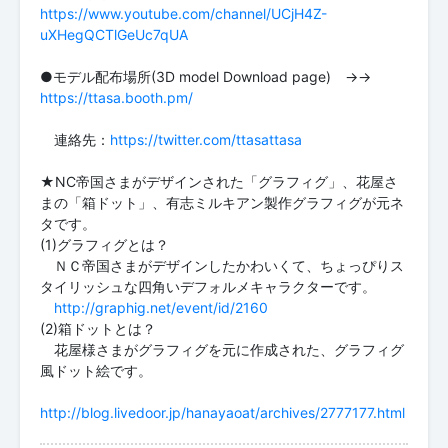
https://www.youtube.com/channel/UCjH4Z-
uXHegQCTlGeUc7qUA
●モデル配布場所(3D model Download page) →→
https://ttasa.booth.pm/
連絡先：
https://twitter.com/ttasattasa
★NC帝国さまがデザインされた「グラフィグ」、花屋さ
まの「箱ドット」、有志ミルキアン製作グラフィグが元ネ
タです。
(1)グラフィグとは？
ＮＣ帝国さまがデザインしたかわいくて、ちょっぴりス
タイリッシュな四角いデフォルメキャラクターです。
http://graphig.net/event/id/2160
(2)箱ドットとは？
花屋様さまがグラフィグを元に作成された、グラフィグ
風ドット絵です。
http://blog.livedoor.jp/hanayaoat/archives/2777177.html