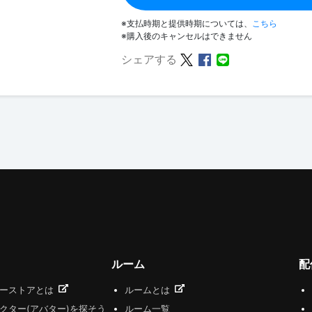
※支払時期と提供時期については、
こちら
※購入後のキャンセルはできません
シェアする
ルーム
配
ザーストアとは
ルームとは
クター(アバター)を探そう
ルーム一覧