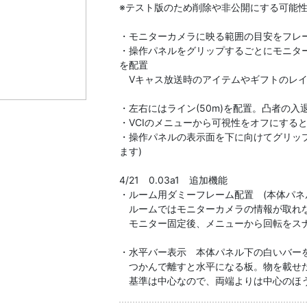
※テスト版のため削除や非公開にする可能
・モニターカメラに映る範囲の目安をフレ
・操作パネルをグリップするごとにモニターカ
を配置
Vキャス放送時のアイテムやギフトのレイ
・左右にはライン(50m)を配置。凸者の
・VCIのメニューから可視性をオフにする
・操作パネルの表示面を下に向けてグリッ
ます)
4/21 0.03a1 追加機能
・ルーム用ダミーフレーム配置 (本体パネル
ルームではモニターカメラの情報が取れな
モニター固定後、メニューから回転をス
・水平バー表示 本体パネル下の白いバーを
つかんで離すと水平になる板。物を載せ
基準は中心なので、両端よりは中心のほ