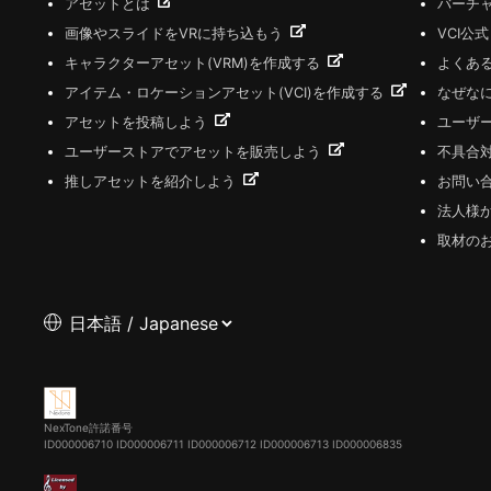
アセットとは
バーチャ
画像やスライドをVRに持ち込もう
VCI公
キャラクターアセット(VRM)を作成する
よくあ
アイテム・ロケーションアセット(VCI)を作成する
なぜな
アセットを投稿しよう
ユーザ
ユーザーストアでアセットを販売しよう
不具合
推しアセットを紹介しよう
お問い
法人様
取材の
NexTone許諾番号
ID000006710
ID000006711
ID000006712
ID000006713
ID000006835