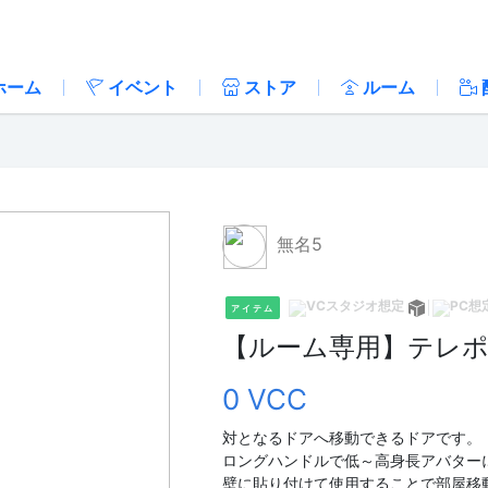
ホーム
イベント
ストア
ルーム
無名5
アイテム
【ルーム専用】テレ
0 VCC
対となるドアへ移動できるドアです。
ロングハンドルで低～高身長アバター
壁に貼り付けて使用することで部屋移