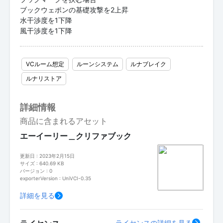
ブックウェポンの基礎攻撃を2上昇
水干渉度を1下降
風干渉度を1下降
VCルーム想定
ルーンシステム
ルナブレイク
ルナリストア
詳細情報
商品に含まれるアセット
エーイーリー＿クリファブック
更新日 : 2023年2月15日
サイズ : 640.69 KB
バージョン : 0
exporterVersion : UniVCI-0.35
詳細を見る
ライセンスの詳細を見る