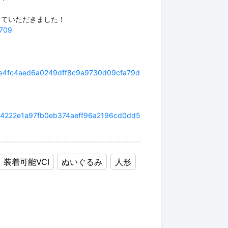
していただきました！
4709
f794e4fc4aed6a0249dff8c9a9730d09cfa79d
0b3e4222e1a97fb0eb374aeff96a2196cd0dd5
装着可能VCI
ぬいぐるみ
人形