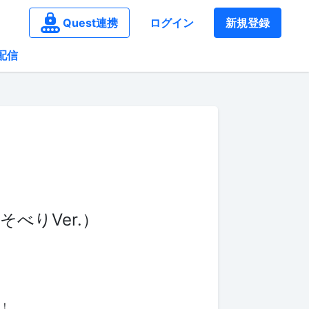
Quest連携
ログイン
新規登録
配信
べりVer.）
ね！