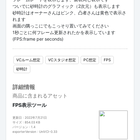
ついでに砂時計のグラフィック（2次元）も表示します
砂時計はオーナーさんはピンク、凸者さんは黄色で表示さ
れます
画面の隅っこにでもこっそり置いてみてください
1秒ごとに何フレーム更新されたかを表示しています
(FPS:frame per seconds)
VCルーム想定
VCスタジオ想定
PC想定
FPS
砂時計
詳細情報
商品に含まれるアセット
FPS表示ツール
更新日 : 2022年7月21日
サイズ : 854.03 KB
バージョン : 1.4
exporterVersion : UniVCI-0.33