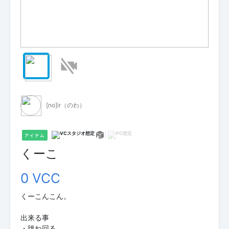
[no]ir（のわ）
アイテム
くーこ
0 VCC
くーこんこん。
出来る事
・跳ね回る。