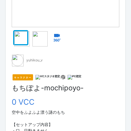
yuhikou_v
キャラクター
もちぽよ-mochipoyo-
0 VCC
空中をふよふよ漂う謎のもち
【セットアップ内容】
・口、目動きません