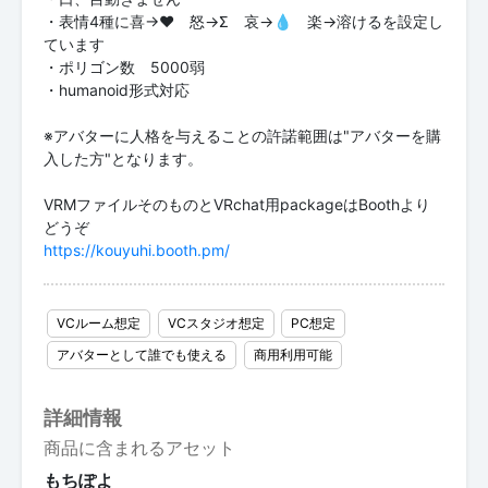
・表情4種に喜→♥ 怒→Σ 哀→💧 楽→溶けるを設定し
ています
・ポリゴン数 5000弱
・humanoid形式対応
※アバターに人格を与えることの許諾範囲は"アバターを購
入した方"となります。
VRMファイルそのものとVRchat用packageはBoothより
https://kouyuhi.booth.pm/
VCルーム想定
VCスタジオ想定
PC想定
アバターとして誰でも使える
商用利用可能
詳細情報
商品に含まれるアセット
もちぽよ