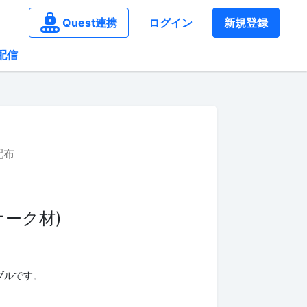
Quest連携
ログイン
新規登録
配信
配布
ーク材)
ブルです。