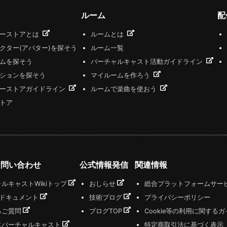
ルーム
配
ザーストアとは
ルームとは
クター(アバター)を探そう
ルーム一覧
ムを探そう
バーチャルキャスト活動ガイドライン
ションを探そう
マイルームを作ろう
ーストアガイドライン
ルームで楽曲を使おう
トア
お問い合わせ
公式情報発信
関連情報
ルキャストWikiトップ
おしらせ
総合プラットフォームサー
式ドキュメント
技術ブログ
プライバシーポリシー
るご質問
ブログTOP
Cookie等の利用に関する
にバーチャルキャスト
特定商取引法に基づく表示