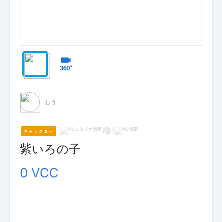
しう
キャラクター
紫いろの子
0 VCC