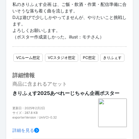
私のきりふぇす企画 は、ご飯・飲酒・作業・配信準備に合
いそうな落ち着く曲を流します。
DJは遊びで少ししかやってませんが、やりたいこと挑戦し
ます。
よろしくお願いします。
（ポスター作成楽しかった。illust：モチさん）
VCルーム想定
VCスタジオ想定
PC想定
きりふぇす
詳細情報
商品に含まれるアセット
きりふぇす2025あべれーじちゃん企画ポスター
更新日 : 2025年2月2日
サイズ : 287.8 KB
exporterVersion : UniVCI-0.32
詳細を見る