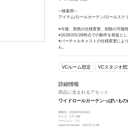
--検索用--
アイテム/ロールカーテン/ロールスク
※今後、突然の仕様変更、削除の可能
※2026/05/26時点での動作を前提
※バーチャルキャストの仕様変更によ
ん。
VCルーム想定
VCスタジオ想
詳細情報
商品に含まれるアセット
ワイドロールカーテンっぽいもの(
更新日 : 2026年5月26日
サイズ : 2.17 MB
バージョン : 1.0
exporterVersion : UniVCI-0.39