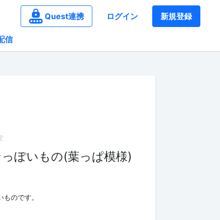
Quest連携
ログイン
新規登録
配信
っぽいもの(葉っぱ模様)
いものです。
。