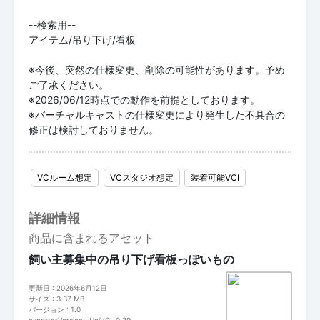
--検索用--
アイテム/吊り下げ/看板
※今後、突然の仕様変更、削除の可能性があります。予め
ご了承ください。
※2026/06/12時点での動作を前提としております。
※バーチャルキャストの仕様変更により発生した不具合の
修正は検討しておりません。
VCルーム想定
VCスタジオ想定
装着可能VCI
詳細情報
商品に含まれるアセット
飼い主募集中の吊り下げ看板っぽいもの
更新日 : 2026年6月12日
サイズ : 3.37 MB
バージョン : 1.0