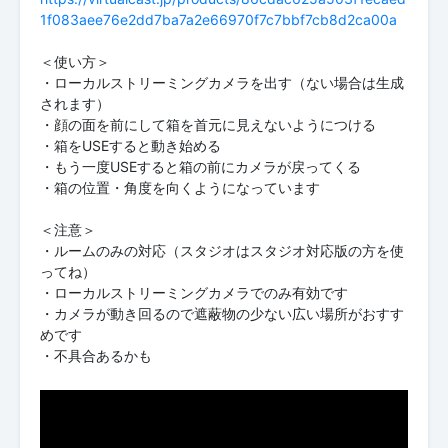
1f083aee76e2dd7ba7a2e66970f7c7bbf7cb8d2ca00a
＜使い方＞
・ローカルストリーミングカメラを出す（ない場合は生成
されます）
・顔の面を前にして箱を首元に見えないようにつける
・箱をUSEすると動き始める
・もう一度USEすると箱の前にカメラが戻ってくる
・箱の位置・角度を向くようになっています
＜注意＞
・ルームのみの対応（スタジオはスタジオ対応版の方を使
ってね）
・ローカルストリーミングカメラでのみ有効です
・カメラが動き回るので遮蔽物の少ない広い場所がおすす
めです
・不具合あるかも