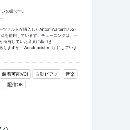
インの曲です。
ん。
トが購入したAnton Walter(1752-
グ音源を使用しています。チューニングは、一
トが所有していた音叉に基づき
りますが「WerckmeisterIII」にしていま
装着可能VCI
自動ピアノ
音楽
M
配信OK
ノ)