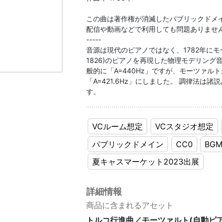
この曲は著作権が消滅したパブリックドメ
配信や動画などで利用しても問題ありませ
-----
音源は現代のピアノではなく、1782年にモーツァル
1826)のピアノを再現した物理モデリン
般的に「A=440Hz」ですが、モーツァル
「A=421.6Hz」にしました。 調律法は諸説あ
す。
VCルーム想定
VCスタジオ想定
パブリックドメイン
CC0
BG
夏キャスマーケット2023出展
詳細情報
商品に含まれるアセット
トルコ行進曲／モーツァルト(自動ピア