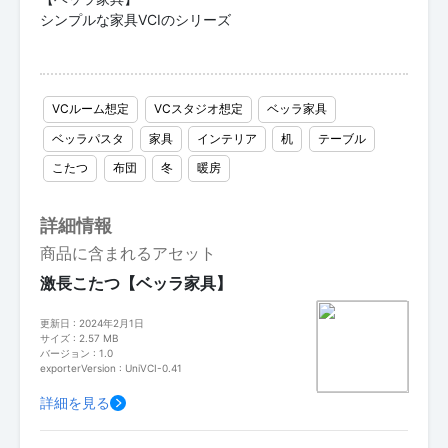
シンプルな家具VCIのシリーズ
VCルーム想定
VCスタジオ想定
ベッラ家具
ベッラパスタ
家具
インテリア
机
テーブル
こたつ
布団
冬
暖房
詳細情報
商品に含まれるアセット
激長こたつ【ベッラ家具】
更新日 : 2024年2月1日
サイズ : 2.57 MB
バージョン : 1.0
exporterVersion : UniVCI-0.41
詳細を見る