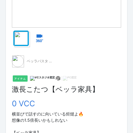
ベッラパスタ - 無料配布 -
アイテム
激長こたつ【ベッラ家具】
0 VCC
横並びで話すのに向いている炬燵よ🔥
想像の1.5倍長いかもしれない
【ベッラ家具】