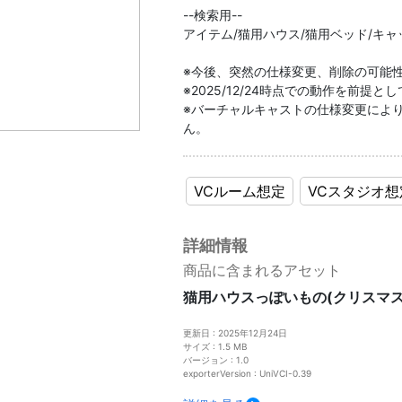
--検索用--
アイテム/猫用ハウス/猫用ベッド/キ
※今後、突然の仕様変更、削除の可能
※2025/12/24時点での動作を前提と
※バーチャルキャストの仕様変更によ
ん。
VCルーム想定
VCスタジオ想
詳細情報
商品に含まれるアセット
猫用ハウスっぽいもの(クリスマス
更新日 : 2025年12月24日
サイズ : 1.5 MB
バージョン : 1.0
exporterVersion : UniVCI-0.39