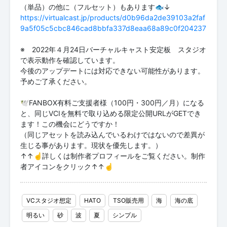
https://virtualcast.jp/products/d0b96da2de39103a2faf
9a5f05c5cbc846cad8bbfa337d8eaa68a89c0f204237
※ 2022年４月24日バーチャルキャスト安定板 スタジオ
で表示動作を確認しています。
今後のアップデートには対応できない可能性があります。
予めご了承ください。
🕊FANBOX有料ご支援者様（100円・300円／月）になる
と、同じVCIを無料で取り込める限定公開URLがGETでき
ます！この機会にどうですか！
（同じアセットを読み込んでいるわけではないので差異が
生じる事があります。現状を優先します。）
↑↑☝詳しくは制作者プロフィールをご覧ください。制作
者アイコンをクリック↑↑☝
VCスタジオ想定
HATO
TSO販売用
海
海の底
明るい
砂
波
夏
シンプル