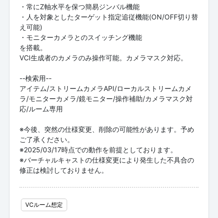
・常にZ軸水平を保つ簡易ジンバル機能
・人を対象としたターゲット指定追従機能(ON/OFF切り替
え可能)
・モニターカメラとのスイッチング機能
を搭載。
VCI生成者のカメラのみ操作可能。カメラマスク対応。
--検索用--
アイテム/ストリームカメラAPI/ローカルストリームカメ
ラ/モニターカメラ/鏡モニター/操作補助/カメラマスク対
応/ルーム専用
※今後、突然の仕様変更、削除の可能性があります。予め
ご了承ください。
※2025/03/17時点での動作を前提としております。
※バーチャルキャストの仕様変更により発生した不具合の
修正は検討しておりません。
VCルーム想定