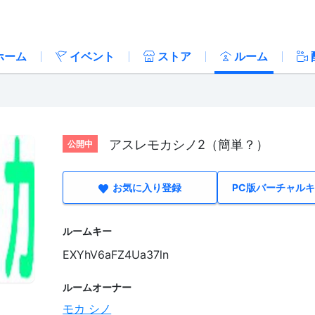
ホーム
イベント
ストア
ルーム
アスレモカシノ2（簡単？）
公開中
お気に入り登録
PC版バーチャル
ルームキー
EXYhV6aFZ4Ua37ln
ルームオーナー
モカ シノ