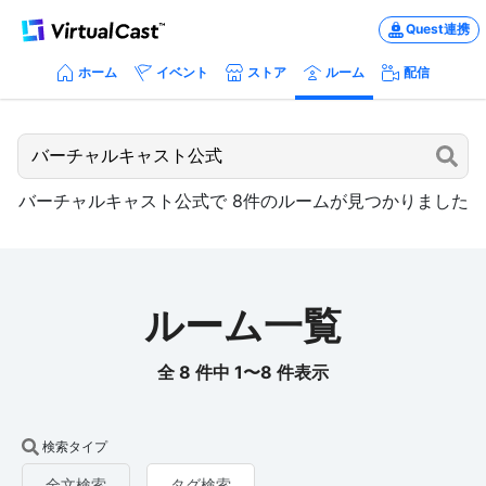
Quest連携
ホーム
イベント
ストア
ルーム
配信
バーチャルキャスト公式
で
8
件のルームが見つかりました
ルーム一覧
全 8 件中 1〜8 件表示
検索タイプ
全文検索
タグ検索