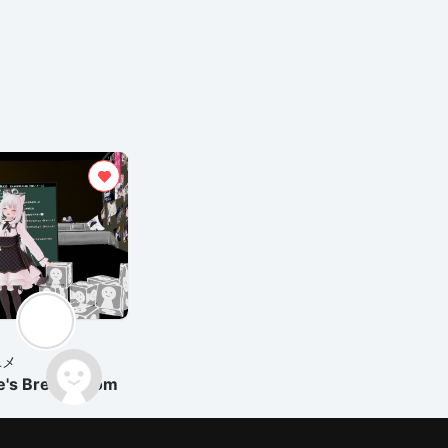
ユメ
's Break Room