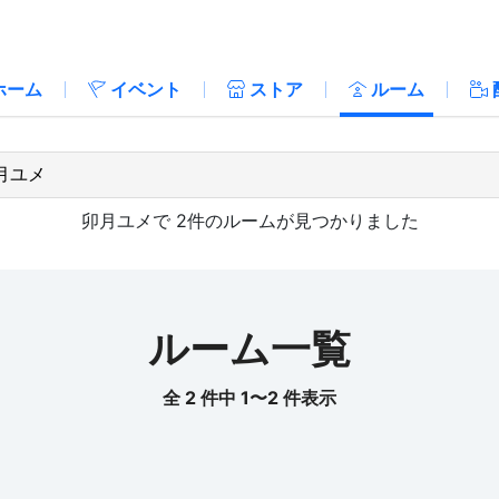
ホーム
イベント
ストア
ルーム
卯月ユメ
で
2
件のルームが見つかりました
ルーム一覧
全 2 件中 1〜2 件表示