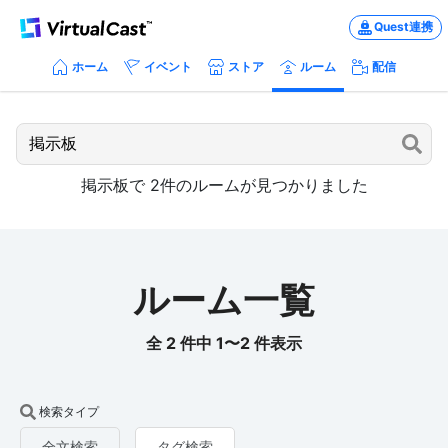
Quest連携
ホーム
イベント
ストア
ルーム
配信
掲示板
で
2
件のルームが見つかりました
ルーム一覧
全 2 件中 1〜2 件表示
検索タイプ
全文検索
タグ検索