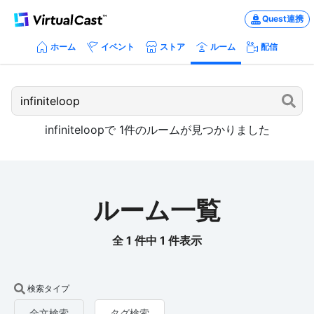
Quest連携
ホーム
イベント
ストア
ルーム
配信
infiniteloop
で
1
件のルームが見つかりました
ルーム一覧
全 1 件中 1 件表示
検索タイプ
全文検索
タグ検索