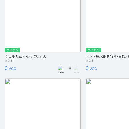
アイテム
アイテム
ウェルカムくんっぽいもの
ペット用水飲み容器っぽいも
無名3
無名3
0
0
VCC
VCC