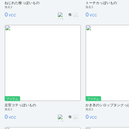
ねじれた槍っぽいもの
トーチカっぽいもの
無名3
無名3
0
0
VCC
VCC
アイテム
アイテム
左官コテっぽいもの
かき氷のシロップタンクっ
無名3
無名3
0
0
VCC
VCC