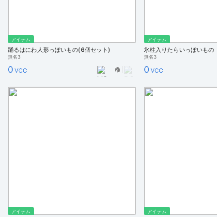
アイテム
アイテム
踊るはにわ人形っぽいもの(6個セット)
氷柱入りたらいっぽいもの
無名3
無名3
0
0
VCC
VCC
アイテム
アイテム