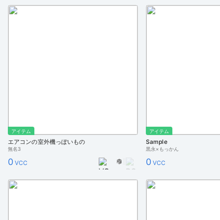
アイテム
アイテム
エアコンの室外機っぽいもの
Sample
無名3
黒永×もっかん
0
0
VCC
VCC