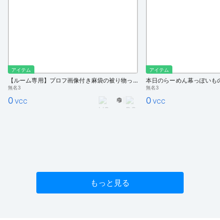
アイテム
アイテム
【ルーム専用】プロフ画像付き麻袋の被り物っぽいもの
本日のらーめん幕っぽいも
無名3
無名3
0
0
VCC
VCC
もっと見る