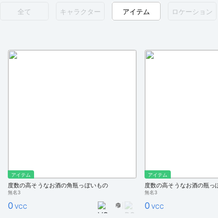
全て
キャラクター
アイテム
ロケーション
アイテム
アイテム
度数の高そうなお酒の角瓶っぽいもの
度数の高そうなお酒の瓶っ
無名3
無名3
0
0
VCC
VCC