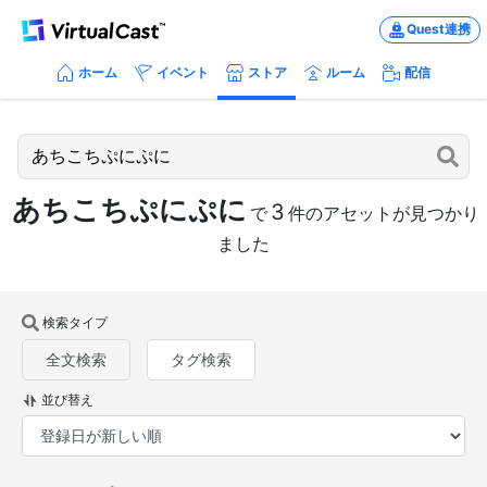
Quest連携
ホーム
イベント
ストア
ルーム
配信
あちこちぷにぷに
3
で
件のアセットが見つかり
ました
検索タイプ
全文検索
タグ検索
並び替え