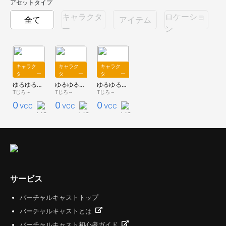
アセットタイプ
キャラクタ
ロケーショ
全て
アイテム
ー
ン
キャラク
キャラク
キャラク
ター
ター
ター
ゆるゆるゆりね(セーラー服)
ゆるゆるゆりね(スクール水着(旧スク))
ゆるゆるゆりね(ピンクメイド)
Tじろ～
Tじろ～
Tじろ～
0
0
0
VCC
VCC
VCC
サービス
バーチャルキャストトップ
バーチャルキャストとは
バーチャルキャスト初心者ガイド